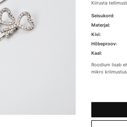
Kiirusta tellimu
Seisukord:
Materjal:
Kivi:
Hõbeproov:
Kaal:
Roodium lisab eh
mikro kriimustus