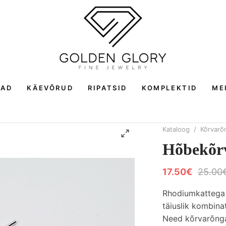
GAD
KÄEVÕRUD
RIPATSID
KOMPLEKTID
ME
Kataloog
/
Kõrvarõ
Hõbekõ
17.50€
25.00
Rhodiumkattega 
täiuslik kombinat
Need kõrvarõnga