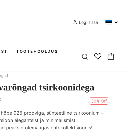
Logi sisse
IST
TOOTEHOOLDUS
ngad
rvarõngad tsirkoonidega
€
30% Off
hõbe 925 prooviga, sünteetiline tsirkoonium –
sioon elegantsist ja minimalismist.
d peaksid olema igas ehtekollektsioonis!