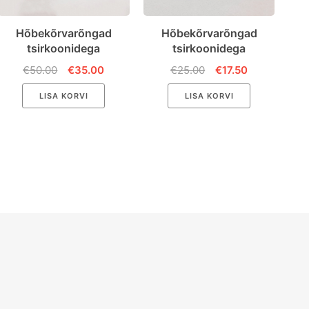
Hõbekõrvarõngad
Hõbekõrvarõngad
tsirkoonidega
tsirkoonidega
€50.00
€35.00
€25.00
€17.50
LISA KORVI
LISA KORVI