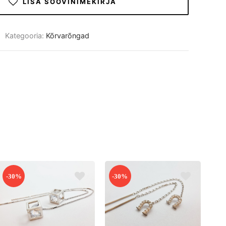
LISA SOOVINIMEKIRJA
Kategooria:
Kõrvarõngad
-30%
-30%
-