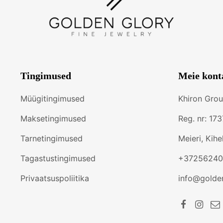
Tingimused
Meie kont
Müügitingimused
Khiron Gro
Maksetingimused
Reg. nr: 17
Tarnetingimused
Meieri, Kih
Tagastustingimused
+37256240
Privaatsuspoliitika
info@golde