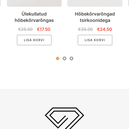
Ülekullatud
Hõbekõrvarõngad
hõbekõrvarõngas
tsirkoonidega
€25.00
€17.50
€35.00
€24.50
LISA KORVI
LISA KORVI