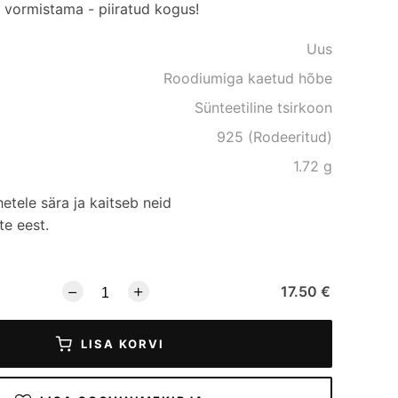
st vormistama - piiratud kogus!
Uus
Roodiumiga kaetud hõbe
Sünteetiline tsirkoon
925 (Rodeeritud)
1.72 g
etele sära ja kaitseb neid
te eest.
17.50 €
LISA KORVI